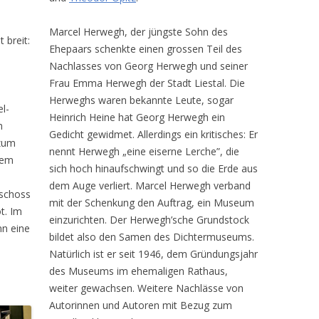
Marcel Herwegh, der jüngste Sohn des
 breit:
Ehepaars schenkte einen grossen Teil des
Nachlasses von Georg Herwegh und seiner
Frau Emma Herwegh der Stadt Liestal. Die
Herweghs waren bekannte Leute, sogar
l-
Heinrich Heine hat Georg Herwegh ein
m
Gedicht gewidmet. Allerdings ein kritisches: Er
 zum
nennt Herwegh „eine eiserne Lerche”, die
dem
sich hoch hinaufschwingt und so die Erde aus
m
dem Auge verliert. Marcel Herwegh verband
eschoss
mit der Schenkung den Auftrag, ein Museum
t. Im
einzurichten. Der Herwegh’sche Grundstock
nn eine
bildet also den Samen des Dichtermuseums.
Natürlich ist er seit 1946, dem Gründungsjahr
des Museums im ehemaligen Rathaus,
weiter gewachsen. Weitere Nachlässe von
Autorinnen und Autoren mit Bezug zum