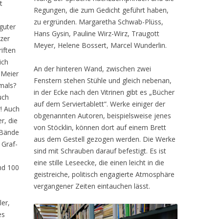
t
Regungen, die zum Gedicht geführt haben,
zu ergründen. Margaretha Schwab-Plüss,
 guter
Hans Gysin, Pauline Wirz-Wirz, Traugott
izer
Meyer, Helene Bossert, Marcel Wunderlin.
riften
ich
An der hinteren Wand, zwischen zwei
 Meier
Fenstern stehen Stühle und gleich nebenan,
hmals?
in der Ecke nach den Vitrinen gibt es „Bücher
uch
auf dem Serviertablett”. Werke einiger der
r! Auch
obgenannten Autoren, beispielsweise jenes
r, die
von Stöcklin, können dort auf einem Brett
 Bände
aus dem Gestell gezogen werden. Die Werke
 Graf-
sind mit Schrauben darauf befestigt. Es ist
eine stille Leseecke, die einen leicht in die
nd 100
geistreiche, politisch engagierte Atmosphäre
vergangener Zeiten eintauchen lässt.
ler,
es