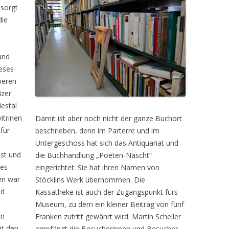
 sorgt
die
und
ieses
beren
izer
iestal
itrinen
Damit ist aber noch nicht der ganze Buchort
für
beschrieben, denn im Parterre und im
Untergeschoss hat sich das Antiquariat und
ist und
die Buchhandlung „Poeten-Näscht”
hes
eingerichtet. Sie hat ihren Namen von
en war
Stöcklins Werk übernommen. Die
nd
Kassatheke ist auch der Zugangspunkt fürs
Museum, zu dem ein kleiner Beitrag von fünf
on
Franken zutritt gewährt wird. Martin Scheller
it den
empfängt die Besucherinnen und Besucher