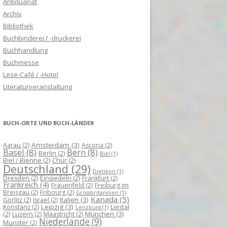
Antiquariat
Archiv
Bibliothek
Buchbinderei / -druckerei
Buchhandlung
Buchmesse
Lese-Café / -Hotel
Literaturveranstaltung
BUCH-ORTE UND BUCH-LÄNDER
Amsterdam
(3)
Aarau
(2)
Ascona
(2)
Basel
(8)
Bern
(8)
Berlin
(2)
Biel
(1)
Biel / Bienne
(2)
Chur
(2)
Deutschland
(29)
Dietikon
(1)
Dresden
(2)
Einsiedeln
(2)
Frankfurt
(2)
Frankreich
(4)
Frauenfeld
(2)
Freiburg im
Breisgau
(2)
Fribourg
(2)
Grossbritannien
(1)
Kanada
(5)
Italien
(3)
Görlitz
(2)
Israel
(2)
Leipzig
(3)
Konstanz
(2)
Liestal
Lenzburg
(1)
München
(3)
(2)
Luzern
(2)
Maastricht
(2)
Niederlande
(9)
Münster
(2)