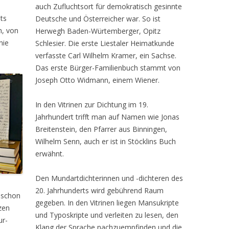
auch Zufluchtsort für demokratisch gesinnte
hts
Deutsche und Österreicher war. So ist
n, von
Herwegh Baden-Würtemberger, Opitz
nie
Schlesier. Die erste Liestaler Heimatkunde
verfasste Carl Wilhelm Kramer, ein Sachse.
Das erste Bürger-Familienbuch stammt von
Joseph Otto Widmann, einem Wiener.
In den Vitrinen zur Dichtung im 19.
Jahrhundert trifft man auf Namen wie Jonas
Breitenstein, den Pfarrer aus Binningen,
Wilhelm Senn, auch er ist in Stöcklins Buch
erwähnt.
Den Mundartdichterinnen und -dichteren des
20. Jahrhunderts wird gebührend Raum
t schon
gegeben. In den Vitrinen liegen Mansukripte
zen
und Typoskripte und verleiten zu lesen, den
ur-
Klang der Sprache nachzuempfinden und die