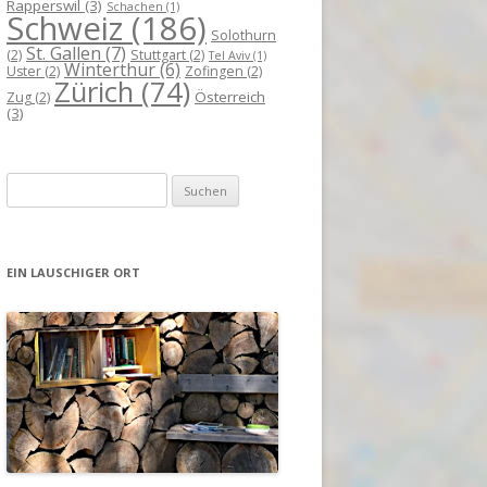
Rapperswil
(3)
Schachen
(1)
Schweiz
(186)
Solothurn
St. Gallen
(7)
(2)
Stuttgart
(2)
Tel Aviv
(1)
Winterthur
(6)
Uster
(2)
Zofingen
(2)
Zürich
(74)
Österreich
Zug
(2)
(3)
Suchen
nach:
EIN LAUSCHIGER ORT