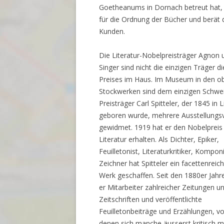
Goetheanums in Dornach betreut hat,
für die Ordnung der Bücher und berät 
Kunden.
Die Literatur-Nobelpreisträger Agnon 
Singer sind nicht die einzigen Träger d
Preises im Haus. Im Museum in den o
Stockwerken sind dem einzigen Schwe
Preisträger Carl Spitteler, der 1845 in L
geboren wurde, mehrere Ausstellungsv
gewidmet. 1919 hat er den Nobelpreis 
Literatur erhalten. Als Dichter, Epiker,
Feuilletonist, Literaturkritiker, Kompon
Zeichner hat Spitteler ein facettenreic
Werk geschaffen. Seit den 1880er Jahr
er Mitarbeiter zahlreicher Zeitungen u
Zeitschriften und veröffentlichte
Feuilletonbeiträge und Erzählungen, v
denen sich manche äusserst kritisch m