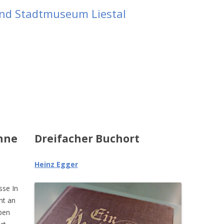
und Stadtmuseum Liestal
ohne
Dreifacher Buchort
Heinz Egger
sse In
ht an
ben