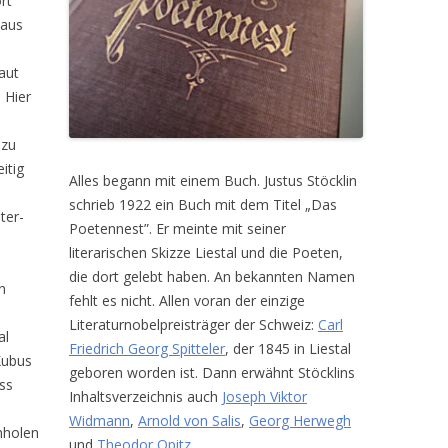
rt
Haus
aut
 Hier
 zu
itig
Alles begann mit einem Buch. Justus Stöcklin
schrieb 1922 ein Buch mit dem Titel „Das
ter-
Poetennest”. Er meinte mit seiner
literarischen Skizze Liestal und die Poeten,
die dort gelebt haben. An bekannten Namen
n
fehlt es nicht. Allen voran der einzige
Literaturnobelpreisträger der Schweiz:
Carl
al
Friedrich Georg Spitteler
, der 1845 in Liestal
Kubus
geboren worden ist. Dann erwähnt Stöcklins
ss
Inhaltsverzeichnis auch
Joseph Viktor
Widmann
,
Arnold von Salis
,
Georg Herwegh
nholen
und
Theodor Opitz
.