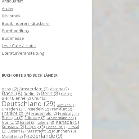
Antiquariat
Archiv
Bibliothek
Buchbinderei / -druckerei
Buchhandlung
Buchmesse
Lese-Café / -Hotel
Literaturveranstaltung
BUCH-ORTE UND BUCH-LÄNDER
Amsterdam
(3)
Aarau
(2)
Ascona
(2)
Basel
(8)
Bern
(8)
Berlin
(2)
Biel
(1)
Biel / Bienne
(2)
Chur
(2)
Deutschland
(29)
Dietikon
(1)
Dresden
(2)
Einsiedeln
(2)
Frankfurt
(2)
Frankreich
(4)
Frauenfeld
(2)
Freiburg im
Breisgau
(2)
Fribourg
(2)
Grossbritannien
(1)
Kanada
(5)
Italien
(3)
Görlitz
(2)
Israel
(2)
Leipzig
(3)
Konstanz
(2)
Liestal
Lenzburg
(1)
München
(3)
(2)
Luzern
(2)
Maastricht
(2)
Niederlande
(9)
Münster
(2)