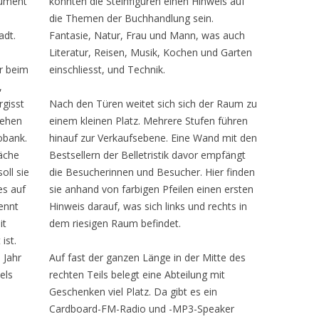
nument
könnten die Steinfiguren einen Hinweis auf
die Themen der Buchhandlung sein.
adt.
Fantasie, Natur, Frau und Mann, was auch
Literatur, Reisen, Musik, Kochen und Garten
r beim
einschliesst, und Technik.
,
rgisst
Nach den Türen weitet sich sich der Raum zu
gehen
einem kleinen Platz. Mehrere Stufen führen
obank.
hinauf zur Verkaufsebene. Eine Wand mit den
äche
Bestsellern der Belletristik davor empfängt
oll sie
die Besucherinnen und Besucher. Hier finden
es auf
sie anhand von farbigen Pfeilen einen ersten
ennt
Hinweis darauf, was sich links und rechts in
it
dem riesigen Raum befindet.
ist.
 Jahr
Auf fast der ganzen Länge in der Mitte des
els
rechten Teils belegt eine Abteilung mit
Geschenken viel Platz. Da gibt es ein
Cardboard-FM-Radio und -MP3-Speaker