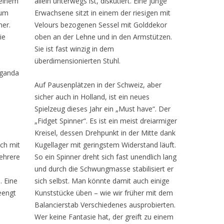
 einem
allein unterwegs ist, diskutiert. Eine junge
rum
Erwachsene sitzt in einem der riesigen mit
her.
Velours bezogenen Sessel mit Golddekor
ie
oben an der Lehne und in den Armstützen.
Sie ist fast winzig in dem
überdimensionierten Stuhl.
Uganda
Auf Pausenplätzen in der Schweiz, aber
sicher auch in Holland, ist ein neues
Spielzeug dieses Jahr ein „Must have“. Der
„Fidget Spinner“. Es ist ein meist dreiarmiger
Kreisel, dessen Drehpunkt in der Mitte dank
ch mit
Kugellager mit geringstem Widerstand läuft.
ehrere
So ein Spinner dreht sich fast unendlich lang
und durch die Schwungmasse stabilisiert er
. Eine
sich selbst. Man könnte damit auch einige
eengt
Kunststücke üben – wie wir früher mit dem
Balancierstab Verschiedenes ausprobierten.
0
Wer keine Fantasie hat, der greift zu einem