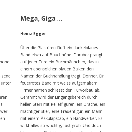
Mega, Giga …
Heinz Egger
Über die Glastüren läuft ein dunkelblaues
Band etwa auf Bauchhöhe. Darüber prangt
 hohe
auf jeder Türe ein Buchmännchen, das in
einem ebensolchen blauen Balken den
isend,
Namen der Buchhandlung trägt: Donner. Ein
 unter
feuerrotes Band mit weiss aufgemaltem
Firmennamen schliesst den Türvorbau ab.
eren
Gerahmt wird der Eingangsbereich durch
es
hellen Stein mit Relieffiguren: ein Drache, ein
hwer
mächtiger Stier, eine Frauenfigur, ein Mann
ten
mit einem Äskulapstab, ein Handwerker. Es
wirkt alles so wuchtig, fast grob. Und doch