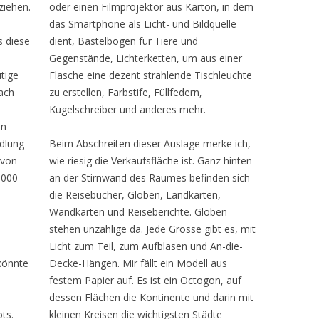
ziehen.
oder einen Filmprojektor aus Karton, in dem
das Smartphone als Licht- und Bildquelle
s diese
dient, Bastelbögen für Tiere und
Gegenstände, Lichterketten, um aus einer
tige
Flasche eine dezent strahlende Tischleuchte
ach
zu erstellen, Farbstife, Füllfedern,
Kugelschreiber und anderes mehr.
en
dlung
Beim Abschreiten dieser Auslage merke ich,
 von
wie riesig die Verkaufsfläche ist. Ganz hinten
 000
an der Stirnwand des Raumes befinden sich
die Reisebücher, Globen, Landkarten,
Wandkarten und Reiseberichte. Globen
stehen unzählige da. Jede Grösse gibt es, mit
Licht zum Teil, zum Aufblasen und An-die-
könnte
Decke-Hängen. Mir fällt ein Modell aus
festem Papier auf. Es ist ein Octogon, auf
dessen Flächen die Kontinente und darin mit
ts.
kleinen Kreisen die wichtigsten Städte