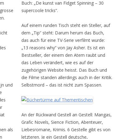
em
Buch: „De kunst van Fidget Spinning – 30
 grosse
supercoole tricks“.
en.
Auf einem runden Tisch steht ein Steller, auf
icht
dem „Tip“ steht: Darum herum das Buch,
das auch für eine TV-Serie verfilmt wurde:
des
„13 reasons why“ von Jay Asher. Es ist ein
Bestseller, der einem den Atem raubt und
das Leben verändert, wie es auf der
zugehörigen Website heisst. Das Buch und
die Filme standen allerdings auch in der Kritik.
ijn und
Selbstmord – das ist nicht zum Spassen.
e
des
ur
iat
An der Rückwand Gestell an Gestell: Mangas,
Grafic Novels, Sience Fiction, Abenteuer,
nen als
Liebesromane, Krimis. 6 Gestelle gibt es von
in
letzteren. Je ein Gestell deutsche,