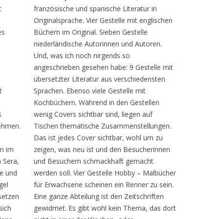
t
französische und spanische Literatur in
Originalsprache. Vier Gestelle mit englischen
es
Büchern im Original. Sieben Gestelle
niederländische Autorinnen und Autoren.
Und, was ich noch nirgends so
angeschrieben gesehen habe: 9 Gestelle mit
übersetzter Literatur aus verschiedensten
t
Sprachen. Ebenso viele Gestelle mit
Kochbüchern. Während in den Gestellen
s
wenig Covers sichtbar sind, liegen auf
nehmen.
Tischen thematische Zusammenstellungen.
Das ist jedes Cover sichtbar, wohl um zu
en im
zeigen, was neu ist und den Besucherinnen
a Sera,
und Besuchern schmackhaft gemacht
ie und
werden soll. Vier Gestelle Hobby – Malbücher
gel
für Erwachsene scheinen ein Renner zu sein.
setzen
Eine ganze Abteilung ist den Zeitschriften
sich
gewidmet. Es gibt wohl kein Thema, das dort