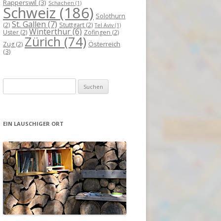
Rapperswil
(3)
Schachen
(1)
Schweiz
(186)
Solothurn
St. Gallen
(7)
(2)
Stuttgart
(2)
Tel Aviv
(1)
Winterthur
(6)
Uster
(2)
Zofingen
(2)
Zürich
(74)
Österreich
Zug
(2)
(3)
Suchen
nach:
EIN LAUSCHIGER ORT