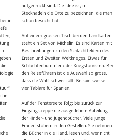
aufgedruckt sind. Die Idee ist, mit
Stecknadeln die Orte zu bezeichnen, die man
ber in
schon besucht hat.
iefe
atten,
Auf einem grossen Tisch bei den Landkarten
htung
steht ein Set von Michelin. Es sind Karten mit
 im
Beschreibungen zu den Schlachtfeldern des
rgeben
Ersten und Zweiten Weltkrieges. Etwas für
 die
Schlachtenbummler oder Kriegstouristen. Bei
iologie
den Reiseführern ist die Auswahl so gross,
dass die Wahl schwer fällt. Beispielsweise
tuur“
vier Tablare für Spanien.
sche
iten
Auf der Fensterseite folgt bis zurück zur
Eingangstreppe die ausgedehnte Abteilung
die
der Kinder- und Jugendbücher. Viele junge
Frauen stöbern in den Gestellen. Sie nehmen
sche
die Bücher in die Hand, lesen und, wer nicht