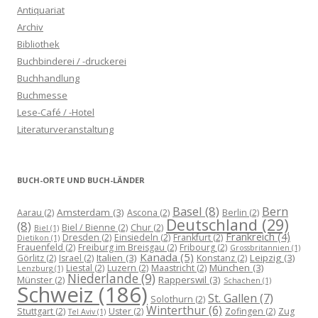
Antiquariat
Archiv
Bibliothek
Buchbinderei / -druckerei
Buchhandlung
Buchmesse
Lese-Café / -Hotel
Literaturveranstaltung
BUCH-ORTE UND BUCH-LÄNDER
Basel
(8)
Bern
Amsterdam
(3)
Aarau
(2)
Ascona
(2)
Berlin
(2)
Deutschland
(29)
(8)
Biel / Bienne
(2)
Chur
(2)
Biel
(1)
Frankreich
(4)
Dresden
(2)
Einsiedeln
(2)
Frankfurt
(2)
Dietikon
(1)
Frauenfeld
(2)
Freiburg im Breisgau
(2)
Fribourg
(2)
Grossbritannien
(1)
Kanada
(5)
Italien
(3)
Leipzig
(3)
Görlitz
(2)
Israel
(2)
Konstanz
(2)
München
(3)
Liestal
(2)
Luzern
(2)
Maastricht
(2)
Lenzburg
(1)
Niederlande
(9)
Rapperswil
(3)
Münster
(2)
Schachen
(1)
Schweiz
(186)
St. Gallen
(7)
Solothurn
(2)
Winterthur
(6)
Stuttgart
(2)
Uster
(2)
Zofingen
(2)
Zug
Tel Aviv
(1)