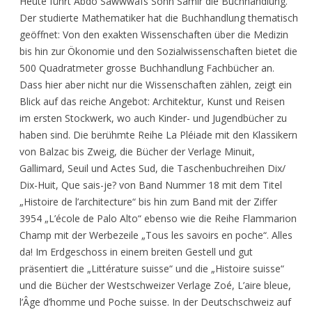
Heute führt Abdo Sawwwafs Sohn Samir die Buchhandlung.
Der studierte Mathematiker hat die Buchhandlung thematisch
geöffnet: Von den exakten Wissenschaften über die Medizin
bis hin zur Ökonomie und den Sozialwissenschaften bietet die
500 Quadratmeter grosse Buchhandlung Fachbücher an.
Dass hier aber nicht nur die Wissenschaften zählen, zeigt ein
Blick auf das reiche Angebot: Architektur, Kunst und Reisen
im ersten Stockwerk, wo auch Kinder- und Jugendbücher zu
haben sind. Die berühmte Reihe La Pléiade mit den Klassikern
von Balzac bis Zweig, die Bücher der Verlage Minuit,
Gallimard, Seuil und Actes Sud, die Taschenbuchreihen Dix/
Dix-Huit, Que sais-je? von Band Nummer 18 mit dem Titel
„Histoire de l’architecture“ bis hin zum Band mit der Ziffer
3954 „L’école de Palo Alto“ ebenso wie die Reihe Flammarion
Champ mit der Werbezeile „Tous les savoirs en poche“. Alles
da! Im Erdgeschoss in einem breiten Gestell und gut
präsentiert die „Littérature suisse“ und die „Histoire suisse“
und die Bücher der Westschweizer Verlage Zoé, L’aire bleue,
l’Âge d’homme und Poche suisse. In der Deutschschweiz auf