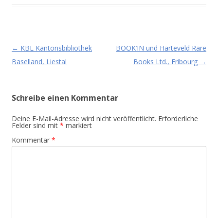
Post navigation
←
KBL Kantonsbibliothek
BOOK’IN und Harteveld Rare
Baselland, Liestal
Books Ltd., Fribourg
→
Schreibe einen Kommentar
Deine E-Mail-Adresse wird nicht veröffentlicht.
Erforderliche
Felder sind mit
*
markiert
Kommentar
*