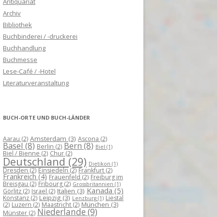
Antiquariat
Archiv
Bibliothek
Buchbinderei / -druckerei
Buchhandlung
Buchmesse
Lese-Café / -Hotel
Literaturveranstaltung
BUCH-ORTE UND BUCH-LÄNDER
Amsterdam
(3)
Aarau
(2)
Ascona
(2)
Basel
(8)
Bern
(8)
Berlin
(2)
Biel
(1)
Biel / Bienne
(2)
Chur
(2)
Deutschland
(29)
Dietikon
(1)
Dresden
(2)
Einsiedeln
(2)
Frankfurt
(2)
Frankreich
(4)
Frauenfeld
(2)
Freiburg im
Breisgau
(2)
Fribourg
(2)
Grossbritannien
(1)
Kanada
(5)
Italien
(3)
Görlitz
(2)
Israel
(2)
Leipzig
(3)
Konstanz
(2)
Liestal
Lenzburg
(1)
München
(3)
(2)
Luzern
(2)
Maastricht
(2)
Niederlande
(9)
Münster
(2)