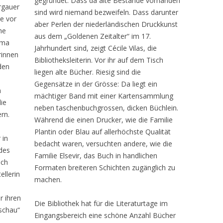
gegründet. Dass da alte Bestände vorhanden
rgauer
sind wird niemand bezweifeln. Dass darunter
ge vor
aber Perlen der niederländischen Druckkunst
he
aus dem „Goldenen Zeitalter“ im 17.
ema
Jahrhundert sind, zeigt Cécile Vilas, die
rinnen
Bibliotheksleiterin. Vor ihr auf dem Tisch
den
liegen alte Bücher. Riesig sind die
Gegensätze in der Grösse: Da liegt ein
n
mächtiger Band mit einer Kartensammlung
ie
neben taschenbuchgrossen, dicken Büchlein.
rn.
Während die einen Drucker, wie die Familie
Plantin oder Blau auf allerhöchste Qualität
 in
bedacht waren, versuchten andere, wie die
 des
Familie Elsevir, das Buch in handlichen
ich
Formaten breiteren Schichten zugänglich zu
ellerin
machen.
r ihren
Die Bibliothek hat für die Literaturtage im
schau“
Eingangsbereich eine schöne Anzahl Bücher