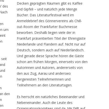
ind
Decken geprägten Räumen gibt es Kaffee
m’ des
und Gipfeli – und natürlich jede Menge
 Nach
Bücher. Das Literaturfestival wird im
Anmeldebrief des Gönnervereins als Chill-
hen
out-Room der Frankfurter Buchmesse
gen um
beworben. Deshalb liegen viele der in
eint
Frankfurt präsentierten Titel der Ehrengäste
on
Niederlande und Flandern auf. Nicht nur auf
Deutsch, sondern auch auf Niederländisch.
Und gerade diese Sprache hören die Gäste
 seit
schon am frühen Morgen, einerseits von den
and
Autorinnen und Autoren, andererseits von
und
den aus Zug, Aarau und anderswo
in
hergereisten Teilnehmerinnen und
Teilnehmern an den Literaturtagen.
in
 an den
Es herrscht ein natürliches Beieinander und
In
Nebeneinander. Auch die Leute des
en
Organisationskomitees sind da. Mir fällt auf,