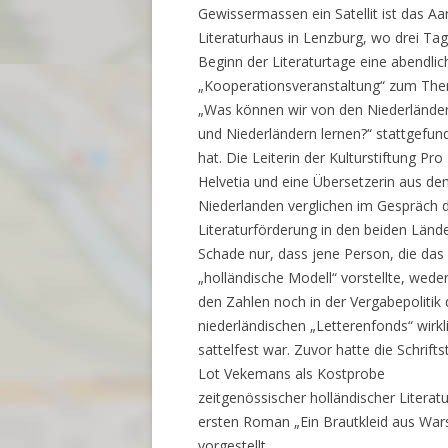
Gewissermassen ein Satellit ist das Aa
Literaturhaus in Lenzburg, wo drei Ta
Beginn der Literaturtage eine abendlic
„Kooperationsveranstaltung“ zum Th
„Was können wir von den Niederlände
und Niederländern lernen?“ stattgefun
hat. Die Leiterin der Kulturstiftung Pro
Helvetia und eine Übersetzerin aus de
Niederlanden verglichen im Gespräch d
Literaturförderung in den beiden Lände
Schade nur, dass jene Person, die das
„holländische Modell“ vorstellte, weder
den Zahlen noch in der Vergabepolitik
niederländischen „Letterenfonds“ wirkl
sattelfest war. Zuvor hatte die Schriftst
Lot Vekemans als Kostprobe
zeitgenössischer holländischer Literatu
ersten Roman „Ein Brautkleid aus War
vorgestellt.