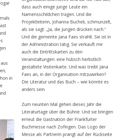
sogar
dass auch einige junge Leute ein
Namensschildchen tragen. Und die
hmals
Projektleiterin, Johanna Bucheli, schmunzelt,
fast
als sie sagt: „Ja, die Jungen drücken nach.“
und
Und die gemeinte Jana Faes strahlt. Sie ist in
es
der Administration tätig. Sie verkauft mir
ngen
auch die Eintrittskarten zu den
Veranstaltungen: eine hübsch herbstlich
 aus
gestaltete Visitenkarte. Und was treibt Jana
ien,
Faes an, in der Organisation mitzuwirken?
hon in
Die Literatur und das Buch – wie könnte es
ie
anders sein.
und
Zum neunten Mal gehen dieses Jahr die
Literaturtage über die Bühne. Und sie bringen
erneut die Gastnation der Frankfurter
Buchmesse nach Zofingen. Das Logo der
Messe als Partnerin prangt auf der Rückseite