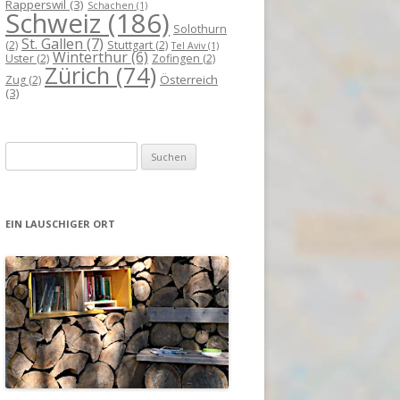
Rapperswil
(3)
Schachen
(1)
Schweiz
(186)
Solothurn
St. Gallen
(7)
(2)
Stuttgart
(2)
Tel Aviv
(1)
Winterthur
(6)
Uster
(2)
Zofingen
(2)
Zürich
(74)
Österreich
Zug
(2)
(3)
Suchen
nach:
EIN LAUSCHIGER ORT