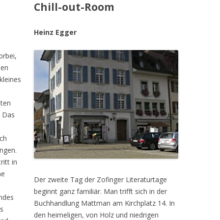
Chill-out-Room
Heinz Egger
orbei,
den
kleines
sten
 Das
ch
ingen.
itt in
ne
Der zweite Tag der Zofinger Literaturtage
beginnt ganz familiär. Man trifft sich in der
andes
Buchhandlung Mattman am Kirchplatz 14. In
s
den heimeligen, von Holz und niedrigen