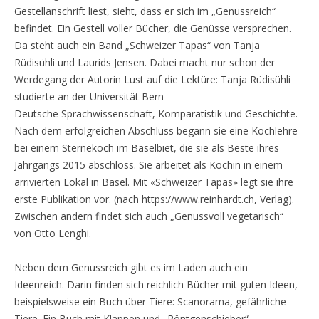
Gestellanschrift liest, sieht, dass er sich im „Genussreich“
befindet. Ein Gestell voller Bücher, die Genüsse versprechen.
Da steht auch ein Band „Schweizer Tapas“ von Tanja
Rüdisühli und Laurids Jensen. Dabei macht nur schon der
Werdegang der Autorin Lust auf die Lektüre: Tanja Rüdisühli
studierte an der Universität Bern
Deutsche Sprachwissenschaft, Komparatistik und Geschichte.
Nach dem erfolgreichen Abschluss begann sie eine Kochlehre
bei einem Sternekoch im Baselbiet, die sie als Beste ihres
Jahrgangs 2015 abschloss. Sie arbeitet als Köchin in einem
arrivierten Lokal in Basel. Mit «Schweizer Tapas» legt sie ihre
erste Publikation vor. (nach https://www.reinhardt.ch, Verlag).
Zwischen andern findet sich auch „Genussvoll vegetarisch“
von Otto Lenghi.
Neben dem Genussreich gibt es im Laden auch ein
Ideenreich. Darin finden sich reichlich Bücher mit guten Ideen,
beispielsweise ein Buch über Tiere: Scanorama, gefährliche
Tiere. Ein Buch mit Klappen und „Röntgenschieber“,