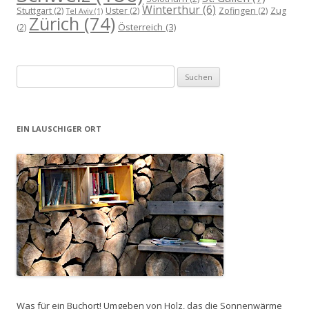
Winterthur
(6)
Stuttgart
(2)
Uster
(2)
Zofingen
(2)
Zug
Tel Aviv
(1)
Zürich
(74)
Österreich
(3)
(2)
Suchen
nach:
EIN LAUSCHIGER ORT
Was für ein Buchort! Umgeben von Holz, das die Sonnenwärme