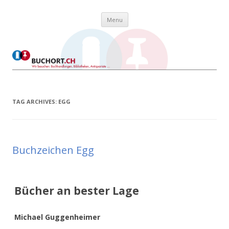
Skip to content
Buchort
Wir besuchen: Buchhandlungen, Bibliotheken, Antiquariate …
Menu
TAG ARCHIVES:
EGG
Buchzeichen Egg
Bücher an bester Lage
Michael Guggenheimer