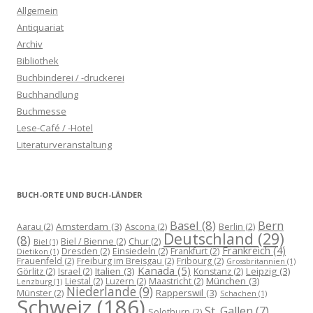
Allgemein
Antiquariat
Archiv
Bibliothek
Buchbinderei / -druckerei
Buchhandlung
Buchmesse
Lese-Café / -Hotel
Literaturveranstaltung
BUCH-ORTE UND BUCH-LÄNDER
Basel
(8)
Bern
Amsterdam
(3)
Aarau
(2)
Ascona
(2)
Berlin
(2)
Deutschland
(29)
(8)
Biel / Bienne
(2)
Chur
(2)
Biel
(1)
Frankreich
(4)
Dresden
(2)
Einsiedeln
(2)
Frankfurt
(2)
Dietikon
(1)
Frauenfeld
(2)
Freiburg im Breisgau
(2)
Fribourg
(2)
Grossbritannien
(1)
Kanada
(5)
Italien
(3)
Leipzig
(3)
Görlitz
(2)
Israel
(2)
Konstanz
(2)
München
(3)
Liestal
(2)
Luzern
(2)
Maastricht
(2)
Lenzburg
(1)
Niederlande
(9)
Rapperswil
(3)
Münster
(2)
Schachen
(1)
Schweiz
(186)
St. Gallen
(7)
Solothurn
(2)