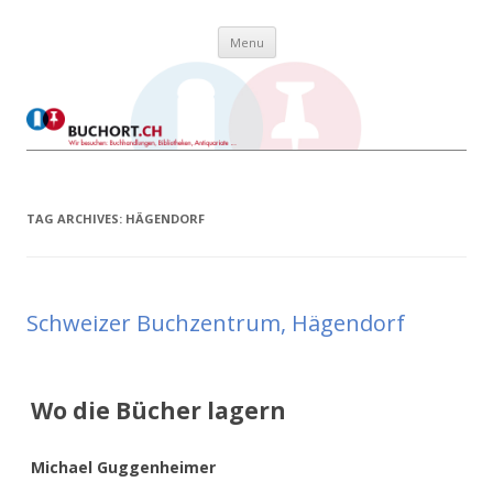
Skip to content
Buchort
Wir besuchen: Buchhandlungen, Bibliotheken, Antiquariate …
Menu
TAG ARCHIVES:
HÄGENDORF
Schweizer Buchzentrum, Hägendorf
Wo die Bücher lagern
Michael Guggenheimer