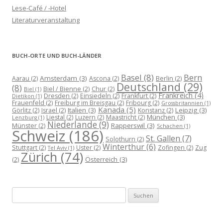
Lese-Café / -Hotel
Literaturveranstaltung
BUCH-ORTE UND BUCH-LÄNDER
Basel
(8)
Bern
Amsterdam
(3)
Aarau
(2)
Ascona
(2)
Berlin
(2)
Deutschland
(29)
(8)
Biel / Bienne
(2)
Chur
(2)
Biel
(1)
Frankreich
(4)
Dresden
(2)
Einsiedeln
(2)
Frankfurt
(2)
Dietikon
(1)
Frauenfeld
(2)
Freiburg im Breisgau
(2)
Fribourg
(2)
Grossbritannien
(1)
Kanada
(5)
Italien
(3)
Leipzig
(3)
Görlitz
(2)
Israel
(2)
Konstanz
(2)
München
(3)
Liestal
(2)
Luzern
(2)
Maastricht
(2)
Lenzburg
(1)
Niederlande
(9)
Rapperswil
(3)
Münster
(2)
Schachen
(1)
Schweiz
(186)
St. Gallen
(7)
Solothurn
(2)
Winterthur
(6)
Stuttgart
(2)
Uster
(2)
Zofingen
(2)
Zug
Tel Aviv
(1)
Zürich
(74)
Österreich
(3)
(2)
Suchen
nach: