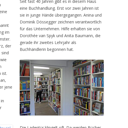
Seit fast 40 Jahren gibt es in diesem Haus
n
eine Buchhandlung. Erst vor zwei Jahren ist
eine
sie in junge Hände übergegangen. Anina und
Dominik Dössegger zeichnen verantwortlich
nannt
für das Unternehmen. Hilfe erhalten sie von
ung im
Dorothée van Spyk und Anita Baumann, die
nster.
gerade ihr zweites Lehrjahr als
rz, der
Buchhändlerin begonnen hat.
 sind
 wie
m
ist.
ean,
er jene
 in
r
Die Ladentür klingelt oft. Da werden Bücher