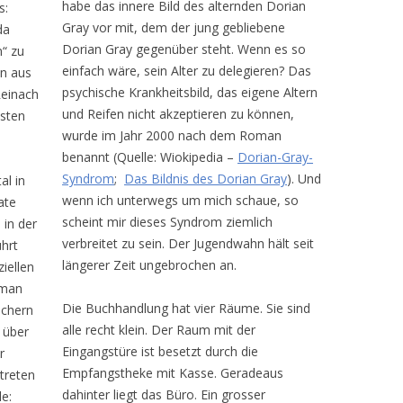
habe das innere Bild des alternden Dorian
s:
Gray vor mit, dem der jung gebliebene
da
Dorian Gray gegenüber steht. Wenn es so
n“ zu
einfach wäre, sein Alter zu delegieren? Das
en aus
psychische Krankheitsbild, das eigene Altern
Reinach
und Reifen nicht akzeptieren zu können,
ssten
wurde im Jahr 2000 nach dem Roman
benannt (Quelle: Wiokipedia –
Dorian-Gray-
Syndrom
;
Das Bildnis des Dorian Gray
). Und
al in
wenn ich unterwegs um mich schaue, so
ate
scheint mir dieses Syndrom ziemlich
in der
verbreitet zu sein. Der Jugendwahn hält seit
hrt
längerer Zeit ungebrochen an.
iellen
 man
Die Buchhandlung hat vier Räume. Sie sind
üchern
alle recht klein. Der Raum mit der
 über
Eingangstüre ist besetzt durch die
r
Empfangstheke mit Kasse. Geradeaus
treten
dahinter liegt das Büro. Ein grosser
le: