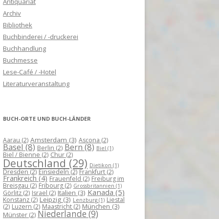
Antiquariat
Archiv
Bibliothek
Buchbinderei / -druckerei
Buchhandlung
Buchmesse
Lese-Café / -Hotel
Literaturveranstaltung
BUCH-ORTE UND BUCH-LÄNDER
Amsterdam
(3)
Aarau
(2)
Ascona
(2)
Basel
(8)
Bern
(8)
Berlin
(2)
Biel
(1)
Biel / Bienne
(2)
Chur
(2)
Deutschland
(29)
Dietikon
(1)
Dresden
(2)
Einsiedeln
(2)
Frankfurt
(2)
Frankreich
(4)
Frauenfeld
(2)
Freiburg im
Breisgau
(2)
Fribourg
(2)
Grossbritannien
(1)
Kanada
(5)
Italien
(3)
Görlitz
(2)
Israel
(2)
Leipzig
(3)
Konstanz
(2)
Liestal
Lenzburg
(1)
München
(3)
(2)
Luzern
(2)
Maastricht
(2)
Niederlande
(9)
Münster
(2)