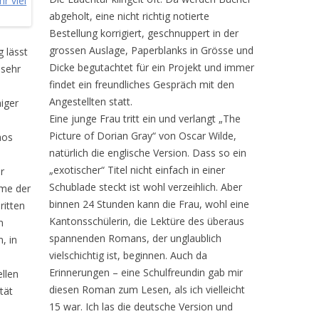
abgeholt, eine nicht richtig notierte
Bestellung korrigiert, geschnuppert in der
grossen Auslage, Paperblanks in Grösse und
 lässt
Dicke begutachtet für ein Projekt und immer
 sehr
findet ein freundliches Gespräch mit den
Angestellten statt.
iger
Eine junge Frau tritt ein und verlangt „The
Picture of Dorian Gray“ von Oscar Wilde,
aos
natürlich die englische Version. Dass so ein
„exotischer“ Titel nicht einfach in einer
r
Schublade steckt ist wohl verzeihlich. Aber
ume der
binnen 24 Stunden kann die Frau, wohl eine
ritten
Kantonsschülerin, die Lektüre des überaus
m
spannenden Romans, der unglaublich
, in
vielschichtig ist, beginnen. Auch da
Erinnerungen – eine Schulfreundin gab mir
llen
diesen Roman zum Lesen, als ich vielleicht
tät
15 war. Ich las die deutsche Version und