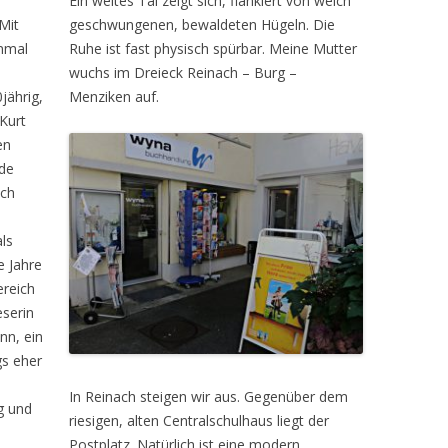
Ein weites Tal zeigt sich, flankiert von weich
Mit
geschwungenen, bewaldeten Hügeln. Die
inmal
Ruhe ist fast physisch spürbar. Meine Mutter
wuchs im Dreieck Reinach – Burg –
jährig,
Menziken auf.
Kurt
en
nde
ach
als
e Jahre
ereich
eserin
nn, ein
gs eher
In Reinach steigen wir aus. Gegenüber dem
g und
riesigen, alten Centralschulhaus liegt der
Postplatz. Natürlich ist eine modern