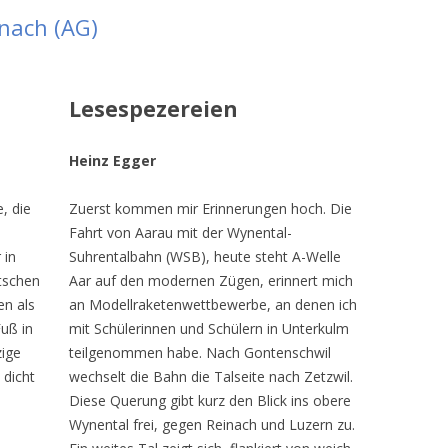
nach (AG)
Lesespezereien
Heinz Egger
, die
Zuerst kommen mir Erinnerungen hoch. Die
m
Fahrt von Aarau mit der Wynental-
 in
Suhrentalbahn (WSB), heute steht A-Welle
utschen
Aar auf den modernen Zügen, erinnert mich
en als
an Modellraketenwettbewerbe, an denen ich
Fuß in
mit Schülerinnen und Schülern in Unterkulm
zige
teilgenommen habe. Nach Gontenschwil
 dicht
wechselt die Bahn die Talseite nach Zetzwil.
Diese Querung gibt kurz den Blick ins obere
Wynental frei, gegen Reinach und Luzern zu.