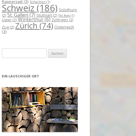
Rapperswil
(3)
Schachen
(1)
Schweiz
(186)
Solothurn
St. Gallen
(7)
(2)
Stuttgart
(2)
Tel Aviv
(1)
Winterthur
(6)
Uster
(2)
Zofingen
(2)
Zürich
(74)
Österreich
Zug
(2)
(3)
Suchen
nach:
EIN LAUSCHIGER ORT