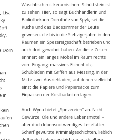
Waschtisch mit keramischem Schüttstein ist
zu sehen. Hier, so sagt Buchhändlerin und
, Lisa
Bibliothekarin Dorothée van Spyk, sei die
sky
Küche und das Badezimmer der Leute
Sofi
gewesen, die bis in die Siebzigerjahre in den
sky,
Räumen ein Spezereigeschäft betrieben und
auch dort gewohnt haben. An diese Zeiten
a Dorn
erinnert ein langes Möbel im Raum rechts
vom Eingang: massives Eichenholz,
Schubladen mit Griffen aus Messing, in der
man
Mitte zwei Ausziehladen, auf denen vielleicht
cht
einst die Papiere und Papiersäcke zum
s
Einpacken der Kostbarkeiten lagen.
e in
Auch Wyna bietet „Spezereien“ an. Nicht
 kein
Gewürze, Öle und andere Lebensmittel –
laufen
aber doch lebensnotwendiges Lesefutter.
schen
Scharf gewürzte Kriminalgeschichten, lieblich
n
duftende Liebesgeschichten, nach altem