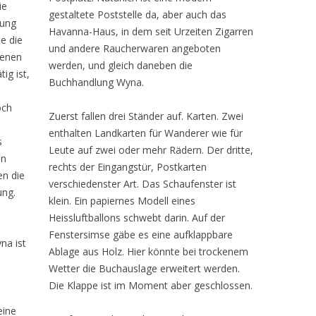
ie
gestaltete Poststelle da, aber auch das
lung
Havanna-Haus, in dem seit Urzeiten Zigarren
e die
und andere Raucherwaren angeboten
 jenen
werden, und gleich daneben die
tig ist,
Buchhandlung Wyna.
och
Zuerst fallen drei Ständer auf. Karten. Zwei
enthalten Landkarten für Wanderer wie für
s
Leute auf zwei oder mehr Rädern. Der dritte,
en
rechts der Eingangstür, Postkarten
en die
verschiedenster Art. Das Schaufenster ist
ung.
klein. Ein papiernes Modell eines
Heissluftballons schwebt darin. Auf der
Fenstersimse gäbe es eine aufklappbare
na ist
Ablage aus Holz. Hier könnte bei trockenem
Wetter die Buchauslage erweitert werden.
Die Klappe ist im Moment aber geschlossen.
eine