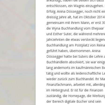
ankündigt, haben die beiden sich dazu
entschlossen, ein Wagnis einzugehen. 
Erfolg. Anina Dössegger, noch nicht e
dreissig Jahre alt, hat im Oktober 2014
gemeinsam mit ihrem Mann, er erst 30
die Wyna Buchhandlung vom Ehepaar 
und Esther Suter, die während mehrer
Jahrzehnten die etwas versteckt liege
Buchhandlung am Postplatz von Rein
geführt haben, übernommen. Anina
Dössegger hatte bei Suters die Lehre 
Buchhändlerin absolviert, sie war einig
lang andernorts im kaufmännischen B
tätig und wollte als leidenschaftliche L
wieder zurück zum Buchhandel. Ihr Ma
Finanzfachmann, arbeitet mit, allerdin
im Hintergrund. Er ist für die Finanzen
zuständig, die Homepage, die Werbun
der Bereich digitale Bücher sind sein