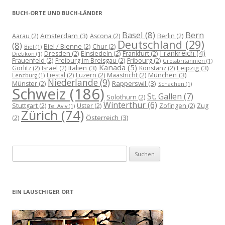
BUCH-ORTE UND BUCH-LÄNDER
Basel
(8)
Bern
Amsterdam
(3)
Aarau
(2)
Ascona
(2)
Berlin
(2)
Deutschland
(29)
(8)
Biel / Bienne
(2)
Chur
(2)
Biel
(1)
Frankreich
(4)
Dresden
(2)
Einsiedeln
(2)
Frankfurt
(2)
Dietikon
(1)
Frauenfeld
(2)
Freiburg im Breisgau
(2)
Fribourg
(2)
Grossbritannien
(1)
Kanada
(5)
Italien
(3)
Leipzig
(3)
Görlitz
(2)
Israel
(2)
Konstanz
(2)
München
(3)
Liestal
(2)
Luzern
(2)
Maastricht
(2)
Lenzburg
(1)
Niederlande
(9)
Rapperswil
(3)
Münster
(2)
Schachen
(1)
Schweiz
(186)
St. Gallen
(7)
Solothurn
(2)
Winterthur
(6)
Stuttgart
(2)
Uster
(2)
Zofingen
(2)
Zug
Tel Aviv
(1)
Zürich
(74)
Österreich
(3)
(2)
Suchen
nach:
EIN LAUSCHIGER ORT