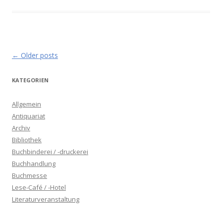
Post navigation
←
Older posts
KATEGORIEN
Allgemein
Antiquariat
Archiv
Bibliothek
Buchbinderei / -druckerei
Buchhandlung
Buchmesse
Lese-Café / -Hotel
Literaturveranstaltung