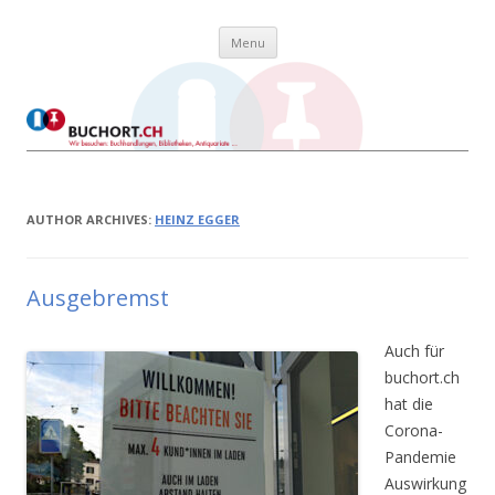
Skip to content
Buchort
Wir besuchen: Buchhandlungen, Bibliotheken, Antiquariate …
Menu
AUTHOR ARCHIVES:
HEINZ EGGER
Ausgebremst
Auch für
buchort.ch
hat die
Corona-
Pandemie
Auswirkung