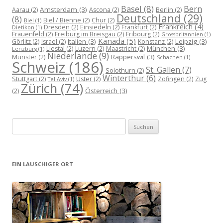
Basel
(8)
Bern
Amsterdam
(3)
Aarau
(2)
Ascona
(2)
Berlin
(2)
Deutschland
(29)
(8)
Biel / Bienne
(2)
Chur
(2)
Biel
(1)
Frankreich
(4)
Dresden
(2)
Einsiedeln
(2)
Frankfurt
(2)
Dietikon
(1)
Frauenfeld
(2)
Freiburg im Breisgau
(2)
Fribourg
(2)
Grossbritannien
(1)
Kanada
(5)
Italien
(3)
Leipzig
(3)
Görlitz
(2)
Israel
(2)
Konstanz
(2)
München
(3)
Liestal
(2)
Luzern
(2)
Maastricht
(2)
Lenzburg
(1)
Niederlande
(9)
Rapperswil
(3)
Münster
(2)
Schachen
(1)
Schweiz
(186)
St. Gallen
(7)
Solothurn
(2)
Winterthur
(6)
Stuttgart
(2)
Uster
(2)
Zofingen
(2)
Zug
Tel Aviv
(1)
Zürich
(74)
Österreich
(3)
(2)
Suchen
nach:
EIN LAUSCHIGER ORT