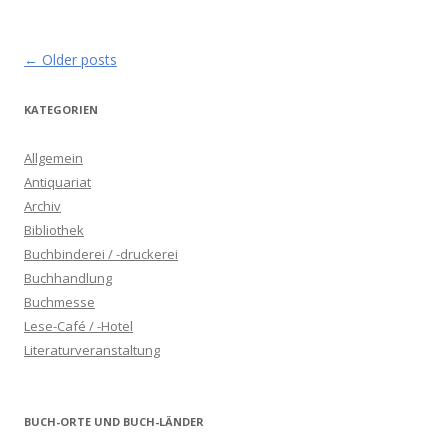
Post navigation
←
Older posts
KATEGORIEN
Allgemein
Antiquariat
Archiv
Bibliothek
Buchbinderei / -druckerei
Buchhandlung
Buchmesse
Lese-Café / -Hotel
Literaturveranstaltung
BUCH-ORTE UND BUCH-LÄNDER