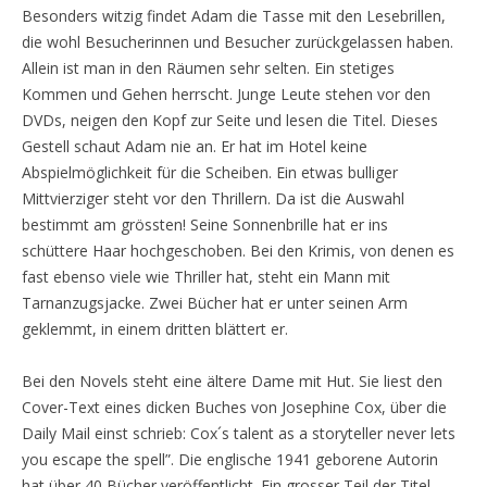
Besonders witzig findet Adam die Tasse mit den Lesebrillen,
die wohl Besucherinnen und Besucher zurückgelassen haben.
Allein ist man in den Räumen sehr selten. Ein stetiges
Kommen und Gehen herrscht. Junge Leute stehen vor den
DVDs, neigen den Kopf zur Seite und lesen die Titel. Dieses
Gestell schaut Adam nie an. Er hat im Hotel keine
Abspielmöglichkeit für die Scheiben. Ein etwas bulliger
Mittvierziger steht vor den Thrillern. Da ist die Auswahl
bestimmt am grössten! Seine Sonnenbrille hat er ins
schüttere Haar hochgeschoben. Bei den Krimis, von denen es
fast ebenso viele wie Thriller hat, steht ein Mann mit
Tarnanzugsjacke. Zwei Bücher hat er unter seinen Arm
geklemmt, in einem dritten blättert er.
Bei den Novels steht eine ältere Dame mit Hut. Sie liest den
Cover-Text eines dicken Buches von Josephine Cox, über die
Daily Mail einst schrieb: Cox´s talent as a storyteller never lets
you escape the spell”. Die englische 1941 geborene Autorin
hat über 40 Bücher veröffentlicht. Ein grosser Teil der Titel