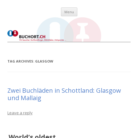
Skip to content
Buchort
Wir besuchen: Buchhandlungen, Bibliotheken, Antiquariate …
Menu
TAG ARCHIVES:
GLASGOW
Zwei Buchläden in Schottland: Glasgow
und Mallaig
Leave a reply
World’s oldest