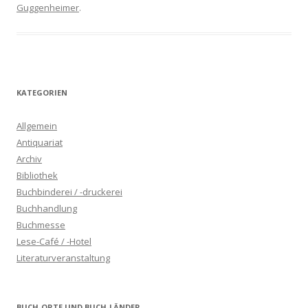
Guggenheimer
.
KATEGORIEN
Allgemein
Antiquariat
Archiv
Bibliothek
Buchbinderei / -druckerei
Buchhandlung
Buchmesse
Lese-Café / -Hotel
Literaturveranstaltung
BUCH-ORTE UND BUCH-LÄNDER