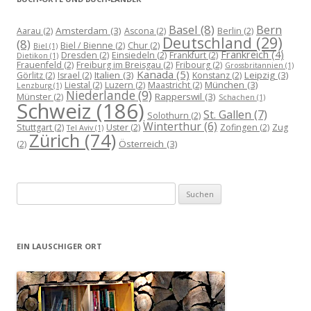
Basel
(8)
Bern
Amsterdam
(3)
Aarau
(2)
Ascona
(2)
Berlin
(2)
Deutschland
(29)
(8)
Biel / Bienne
(2)
Chur
(2)
Biel
(1)
Frankreich
(4)
Dresden
(2)
Einsiedeln
(2)
Frankfurt
(2)
Dietikon
(1)
Frauenfeld
(2)
Freiburg im Breisgau
(2)
Fribourg
(2)
Grossbritannien
(1)
Kanada
(5)
Italien
(3)
Leipzig
(3)
Görlitz
(2)
Israel
(2)
Konstanz
(2)
München
(3)
Liestal
(2)
Luzern
(2)
Maastricht
(2)
Lenzburg
(1)
Niederlande
(9)
Rapperswil
(3)
Münster
(2)
Schachen
(1)
Schweiz
(186)
St. Gallen
(7)
Solothurn
(2)
Winterthur
(6)
Stuttgart
(2)
Uster
(2)
Zofingen
(2)
Zug
Tel Aviv
(1)
Zürich
(74)
Österreich
(3)
(2)
Suchen
nach:
EIN LAUSCHIGER ORT