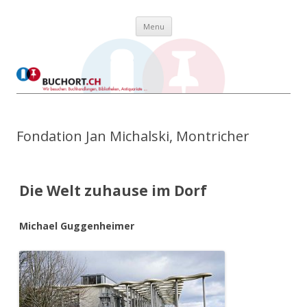
Skip to content
Buchort
Wir besuchen: Buchhandlungen, Bibliotheken, Antiquariate …
Menu
Fondation Jan Michalski, Montricher
Die Welt zuhause im Dorf
Michael Guggenheimer