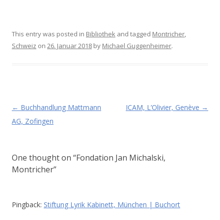
This entry was posted in
Bibliothek
and tagged
Montricher
,
Schweiz
on
26. Januar 2018
by
Michael Guggenheimer
.
Post navigation
←
Buchhandlung Mattmann
ICAM, L’Olivier, Genève
→
AG, Zofingen
One thought on “
Fondation Jan Michalski,
Montricher
”
Pingback:
Stiftung Lyrik Kabinett, München | Buchort