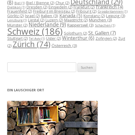
Deutschland
(29)
(8)
Biel / Bienne
(2)
Chur
(2)
Biel
(1)
Frankreich
(4)
Dresden
(2)
Einsiedeln
(2)
Frankfurt
(2)
Dietikon
(1)
Frauenfeld
(2)
Freiburg im Breisgau
(2)
Fribourg
(2)
Grossbritannien
(1)
Kanada
(5)
Italien
(3)
Leipzig
(3)
Görlitz
(2)
Israel
(2)
Konstanz
(2)
München
(3)
Liestal
(2)
Luzern
(2)
Maastricht
(2)
Lenzburg
(1)
Niederlande
(9)
Rapperswil
(3)
Münster
(2)
Schachen
(1)
Schweiz
(186)
St. Gallen
(7)
Solothurn
(2)
Winterthur
(6)
Stuttgart
(2)
Uster
(2)
Zofingen
(2)
Zug
Tel Aviv
(1)
Zürich
(74)
Österreich
(3)
(2)
Suchen
nach:
EIN LAUSCHIGER ORT