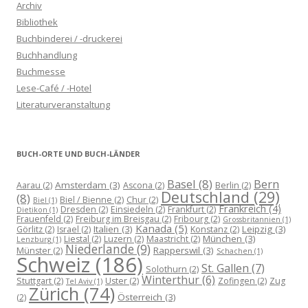
Archiv
Bibliothek
Buchbinderei / -druckerei
Buchhandlung
Buchmesse
Lese-Café / -Hotel
Literaturveranstaltung
BUCH-ORTE UND BUCH-LÄNDER
Basel
(8)
Bern
Amsterdam
(3)
Aarau
(2)
Ascona
(2)
Berlin
(2)
Deutschland
(29)
(8)
Biel / Bienne
(2)
Chur
(2)
Biel
(1)
Frankreich
(4)
Dresden
(2)
Einsiedeln
(2)
Frankfurt
(2)
Dietikon
(1)
Frauenfeld
(2)
Freiburg im Breisgau
(2)
Fribourg
(2)
Grossbritannien
(1)
Kanada
(5)
Italien
(3)
Leipzig
(3)
Görlitz
(2)
Israel
(2)
Konstanz
(2)
München
(3)
Liestal
(2)
Luzern
(2)
Maastricht
(2)
Lenzburg
(1)
Niederlande
(9)
Rapperswil
(3)
Münster
(2)
Schachen
(1)
Schweiz
(186)
St. Gallen
(7)
Solothurn
(2)
Winterthur
(6)
Stuttgart
(2)
Uster
(2)
Zofingen
(2)
Zug
Tel Aviv
(1)
Zürich
(74)
Österreich
(3)
(2)