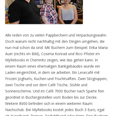
Alle reden von zu vielen Pappbechern und Verpackungswahn.
Doch warum nicht nachhaltig mit den Dingen umgehen, die
nun mal schon da sind: Mit Büchern zum Beispiel. Erika Maria
Auer (rechts im Bild), Cosima Konrad und Rico Pfister im
MyRebooks in Chemnitz zeigen, wie das gehen kann. In
einem Raum eines ehemaligen Bankgebäudes wurde ein
Laden eingerichtet, in dem sie arbeiten. Ein Lesecafé mit
Frozen Joghurts, Kuchen und Fruchtsäften. Zwei Sitzgruppen,
zwei Tische und vor dem Café Tische, Stühle und
Sonnenschirme. Und im Café 7000 Bücher nach Sparte fein
geordnet in Büchergestellen vom Boden bis zur Decke.
Weitere 8000 befinden sich in einem weiteren Raum:
Nachschub. Bei MyRebooks kostet jedes Buch 3 Euro, egal
ob Kunstband, Roman, Gedichtband oder Krimi. Den Büchern