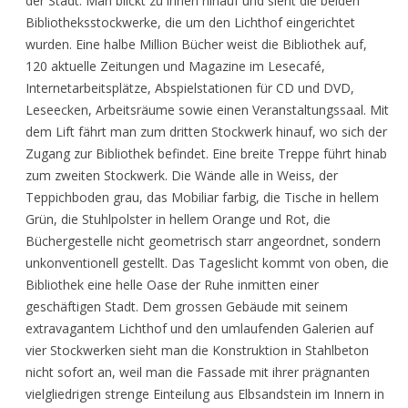
der Stadt. Man blickt zu ihnen hinauf und sieht die beiden
Bibliotheksstockwerke, die um den Lichthof eingerichtet
wurden. Eine halbe Million Bücher weist die Bibliothek auf,
120 aktuelle Zeitungen und Magazine im Lesecafé,
Internetarbeitsplätze, Abspielstationen für CD und DVD,
Leseecken, Arbeitsräume sowie einen Veranstaltungssaal. Mit
dem Lift fährt man zum dritten Stockwerk hinauf, wo sich der
Zugang zur Bibliothek befindet. Eine breite Treppe führt hinab
zum zweiten Stockwerk. Die Wände alle in Weiss, der
Teppichboden grau, das Mobiliar farbig, die Tische in hellem
Grün, die Stuhlpolster in hellem Orange und Rot, die
Büchergestelle nicht geometrisch starr angeordnet, sondern
unkonventionell gestellt. Das Tageslicht kommt von oben, die
Bibliothek eine helle Oase der Ruhe inmitten einer
geschäftigen Stadt. Dem grossen Gebäude mit seinem
extravagantem Lichthof und den umlaufenden Galerien auf
vier Stockwerken sieht man die Konstruktion in Stahlbeton
nicht sofort an, weil man die Fassade mit ihrer prägnanten
vielgliedrigen strenge Einteilung aus Elbsandstein im Innern in