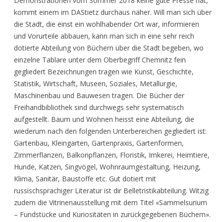
Demonstrationen vom Sommer 2018 keine gute Presse hat,
kommt einem im DAStietz durchaus näher. Will man sich über
die Stadt, die einst ein wohlhabender Ort war, informieren
und Vorurteile abbauen, kann man sich in eine sehr reich
dotierte Abteilung von Büchern über die Stadt begeben, wo
einzelne Tablare unter dem Oberbegriff Chemnitz fein
gegliedert Bezeichnungen tragen wie Kunst, Geschichte,
Statistik, Wirtschaft, Museen, Soziales, Metallurgie,
Maschinenbau und Bauwesen tragen. Die Bücher der
Freihandbibliothek sind durchwegs sehr systematisch
aufgestellt. Baum und Wohnen heisst eine Abteilung, die
wiederum nach den folgenden Unterbereichen gegliedert ist:
Gartenbau, Kleingarten, Gartenpraxis, Gartenformen,
Zimmerflanzen, Balkonpflanzen, Floristik, Imkerei, Heimtiere,
Hunde, Katzen, Singvögel, Wohnraumgestaltung, Heizung,
Klima, Sanitär, Baustoffe etc. Gut dotiert mit
russischsprachiger Literatur ist dir Belletristikabteilung. Witzig
zudem die Vitrinenausstellung mit dem Titel «Sammelsurium
– Fundstücke und Kuriositäten in zurückgegebenen Büchern».